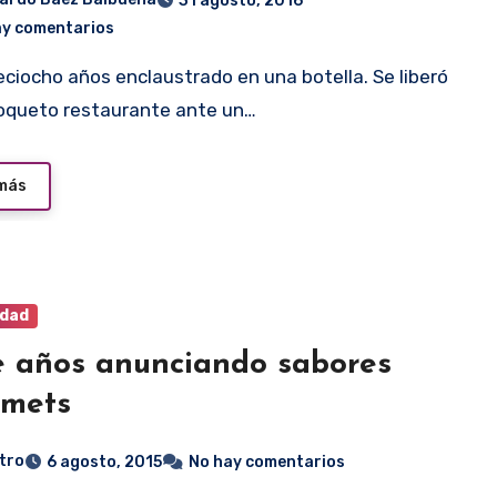
31 agosto, 2016
ay comentarios
oqueto restaurante ante un…
 más
idad
e años anunciando sabores
rmets
tro
6 agosto, 2015
No hay comentarios