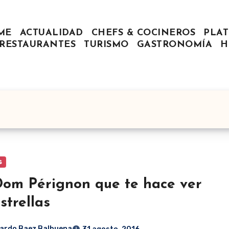
ME
ACTUALIDAD
CHEFS & COCINEROS
PLAT
RESTAURANTES
TURISMO
GASTRONOMÍA
H
s
om Pérignon que te hace ver
strellas
ardo Baez Balbuena