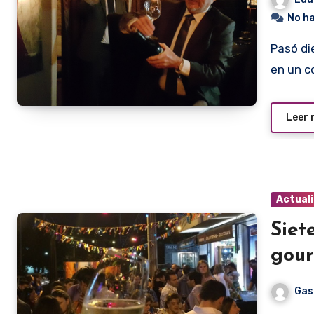
No h
Pasó dieciocho años enclaustrado en una botella. Se liberó
en un c
Leer
Actual
Siet
gou
Gas