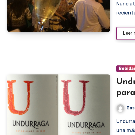
Nunciata, el primer almacén gourmet, cumplió
recient
Leer
Bebida
Und
para
Gas
Undurraga cambió la imagen de sus vinos varietales. Por
una más