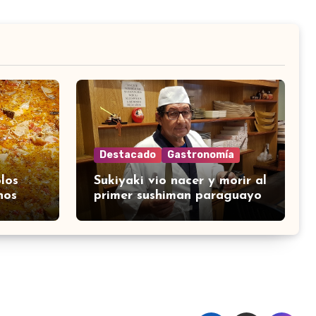
Destacado
Gastronomía
los
Sukiyaki vio nacer y morir al
nos
primer sushiman paraguayo