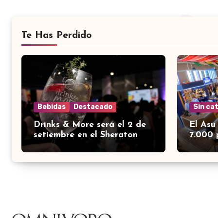
Te Has Perdido
Bebidas
Destacado
Sin ca
Drinks & More será el 2 de
El Asu
setiembre en el Sheraton
7.000 