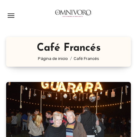
Ir
al
contenido
Café Francés
Página de inicio
Café Francés