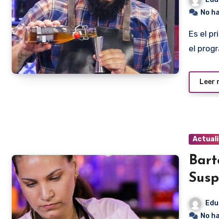
No h
Es el principal candidato a conquistar el título otorgado por
el prog
Leer
Actual
Bart
Susp
Edu
No h