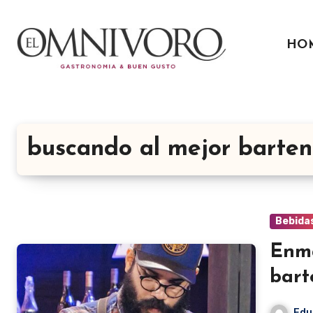
Ir
al
HO
contenido
buscando al mejor barten
Bebida
Enma
bart
Edu