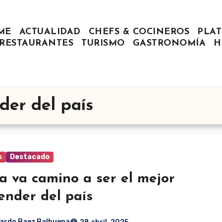
ME
ACTUALIDAD
CHEFS & COCINEROS
PLAT
RESTAURANTES
TURISMO
GASTRONOMÍA
H
der del país
s
Destacado
 va camino a ser el mejor
ender del país
ardo Baez Balbuena