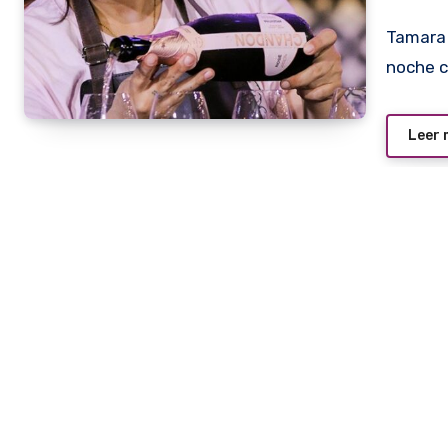
Tamara Troche, obtuvo la nominación del mejor cóctel de la
noche c
Leer