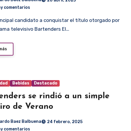
28 abril, 2025
ay comentarios
rama televisivo Bartenders El…
 más
idad
Bebidas
Destacado
enders se rindió a un simple
iro de Verano
ardo Baez Balbuena
24 febrero, 2025
ay comentarios