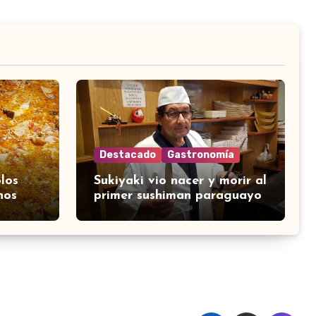
Destacado
Gastronomía
los
Sukiyaki vio nacer y morir al
nos
primer sushiman paraguayo