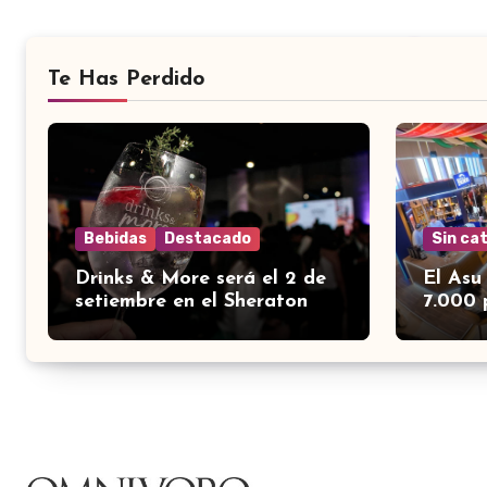
Te Has Perdido
Bebidas
Destacado
Sin ca
Drinks & More será el 2 de
El Asu
setiembre en el Sheraton
7.000 