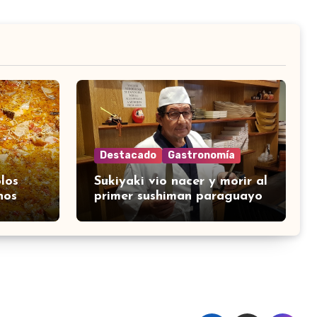
Destacado
Gastronomía
los
Sukiyaki vio nacer y morir al
nos
primer sushiman paraguayo