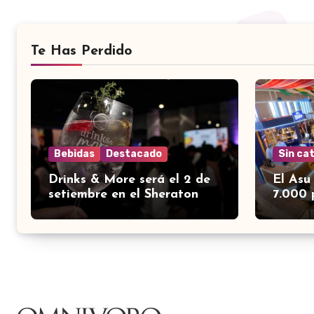
Te Has Perdido
Bebidas
Destacado
Sin ca
Drinks & More será el 2 de
El Asu
setiembre en el Sheraton
7.000 