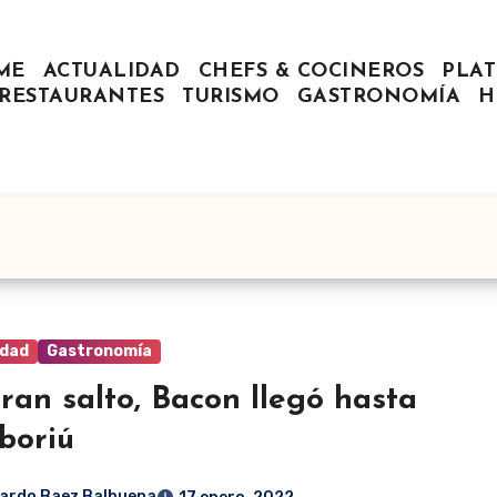
ME
ACTUALIDAD
CHEFS & COCINEROS
PLAT
RESTAURANTES
TURISMO
GASTRONOMÍA
H
idad
Gastronomía
ran salto, Bacon llegó hasta
boriú
ardo Baez Balbuena