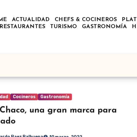
ME
ACTUALIDAD
CHEFS & COCINEROS
PLAT
RESTAURANTES
TURISMO
GASTRONOMÍA
H
idad
Cocineros
Gastronomía
 Chaco, una gran marca para
sado
ardo Baez Balbuena