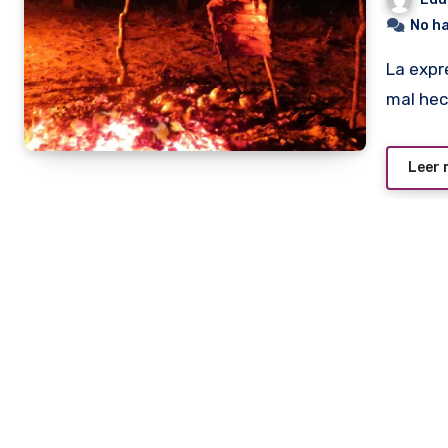
No h
La expresión “A lo Chaco” se usaba para calificar algo como
mal hec
Leer