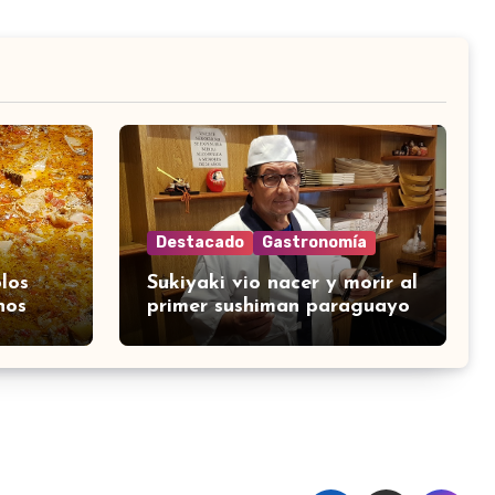
Destacado
Gastronomía
los
Sukiyaki vio nacer y morir al
nos
primer sushiman paraguayo