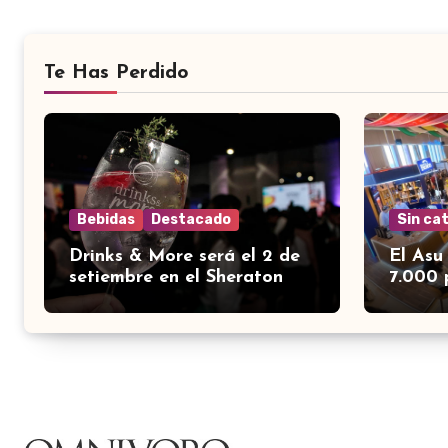
Te Has Perdido
Bebidas
Destacado
Sin ca
Drinks & More será el 2 de
El Asu
setiembre en el Sheraton
7.000 