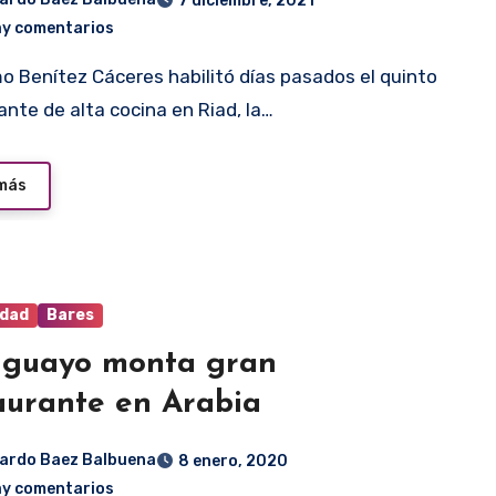
7 diciembre, 2021
ay comentarios
ante de alta cocina en Riad, la…
 más
idad
Bares
aguayo monta gran
aurante en Arabia
ardo Baez Balbuena
8 enero, 2020
ay comentarios