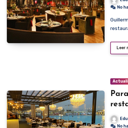
No h
Guillermo Benítez Cáceres habilitó días pasados el quinto
restaur
Leer
Actual
Par
rest
Edu
No h