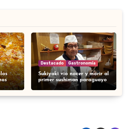
Destacado
Gastronomía
los
Sukiyaki vio nacer y morir al
nos
primer sushiman paraguayo