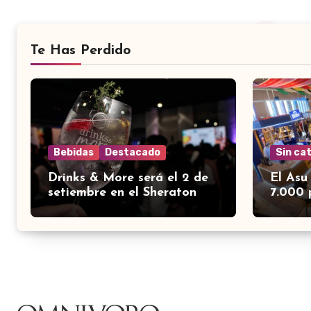
Te Has Perdido
Bebidas
Destacado
Sin ca
Drinks & More será el 2 de
El Asu
setiembre en el Sheraton
7.000 