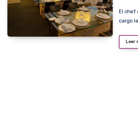
El chef compatriota Guillermo Benítez Cáceres tuvo a su
cargo l
Leer