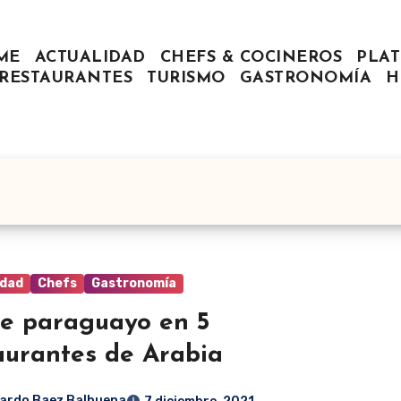
ME
ACTUALIDAD
CHEFS & COCINEROS
PLAT
RESTAURANTES
TURISMO
GASTRONOMÍA
H
idad
Chefs
Gastronomía
e paraguayo en 5
aurantes de Arabia
ardo Baez Balbuena