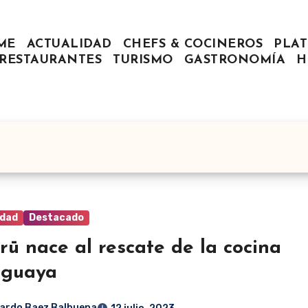
ME
ACTUALIDAD
CHEFS & COCINEROS
PLAT
RESTAURANTES
TURISMO
GASTRONOMÍA
H
idad
Destacado
rū nace al rescate de la cocina
aguaya
ardo Baez Balbuena