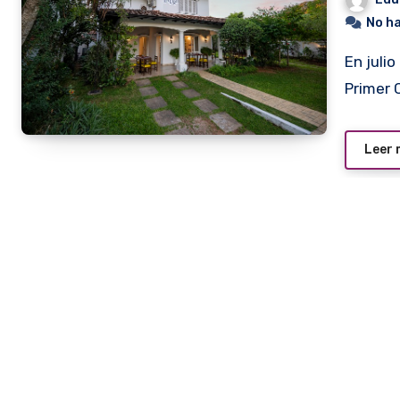
No h
En julio de 2017, Coco Sosa se consagró campeón del
Primer
Leer