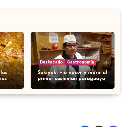
Destacado
Gastronomía
los
Sukiyaki vio nacer y morir al
nos
primer sushiman paraguayo