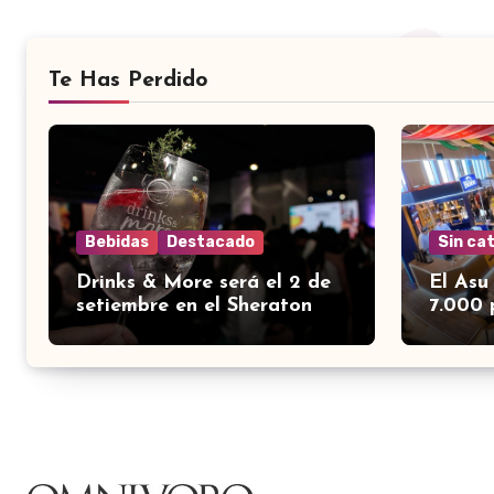
Te Has Perdido
Bebidas
Destacado
Sin ca
Drinks & More será el 2 de
El Asu
setiembre en el Sheraton
7.000 