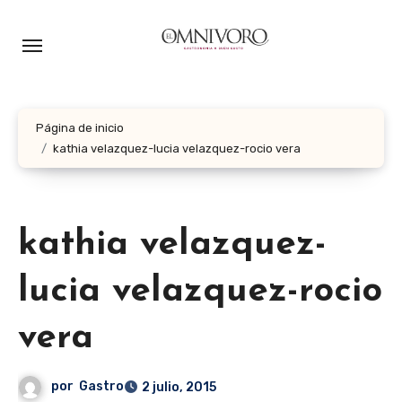
Ir
al
contenido
Página de inicio
kathia velazquez-lucia velazquez-rocio vera
kathia velazquez-
lucia velazquez-rocio
vera
por
Gastro
2 julio, 2015