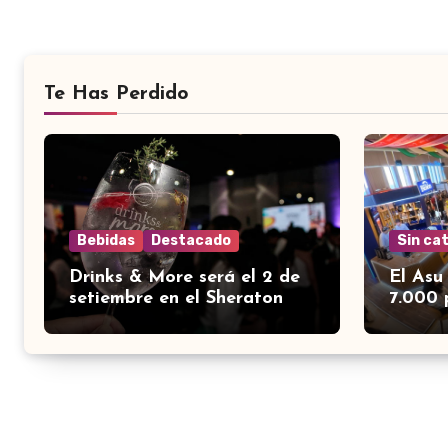
Te Has Perdido
Bebidas
Destacado
Sin ca
Drinks & More será el 2 de
El Asu
setiembre en el Sheraton
7.000 