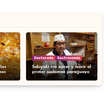
Destacado
Gastronomía
los
Sukiyaki vio nacer y morir al
nos
primer sushiman paraguayo