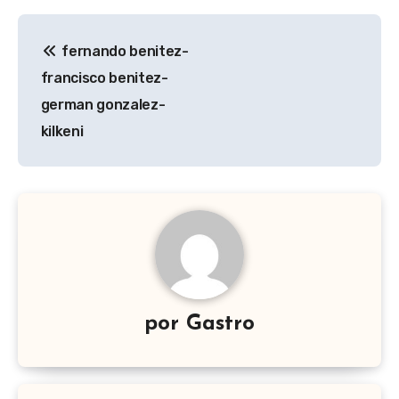
Navegación
fernando benitez-
de
francisco benitez-
entradas
german gonzalez-
kilkeni
por
Gastro