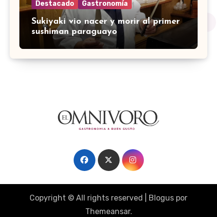
Destacado
Gastronomía
Sukiyaki vio nacer y morir al primer
sushiman paraguayo
Copyright © All rights reserved
|
Blogus
por
Themeansar
.