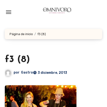
Ir
al
contenido
Página de inicio
f3 (8)
f3 (8)
por
Gastro
3 diciembre, 2013