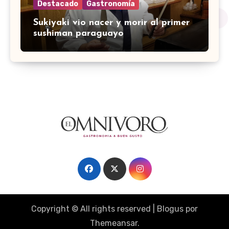
Destacado
Gastronomía
Sukiyaki vio nacer y morir al primer
sushiman paraguayo
Copyright © All rights reserved
|
Blogus
por
Themeansar
.