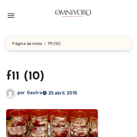
Ir
al
contenido
Página de inicio
f11 (10)
f11 (10)
por
Gastro
25 abril, 2015