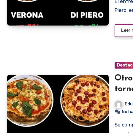
El enfrentamiento entre las pizzerías Verona versus Di
Piero, e
Leer
Destac
Otro
torn
Edu
No h
Se completó la primera fecha del Campeonato de la Pizza y