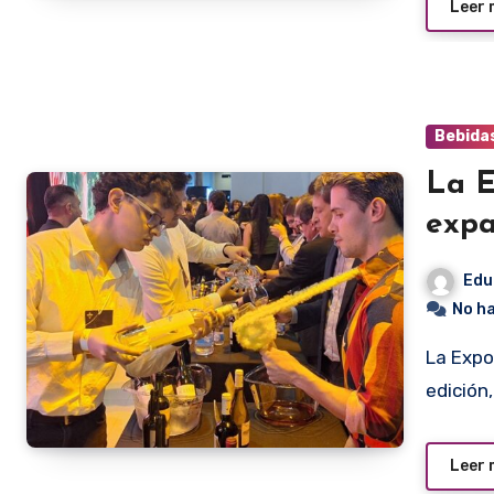
Leer
Bebida
La E
expa
Edu
No h
La Expo Vino cerró nuevamente con mucho éxito su última
edición
Leer