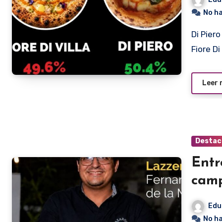
No h
Di Piero (Asunción) se impuso por 61 votos de diferencia a
Fiore Di
Leer
Destac
Entr
camp
Edu
No h