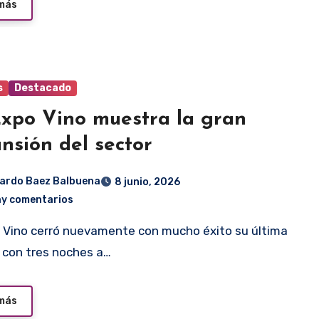
 más
s
Destacado
xpo Vino muestra la gran
nsión del sector
ardo Baez Balbuena
8 junio, 2026
ay comentarios
, con tres noches a…
 más