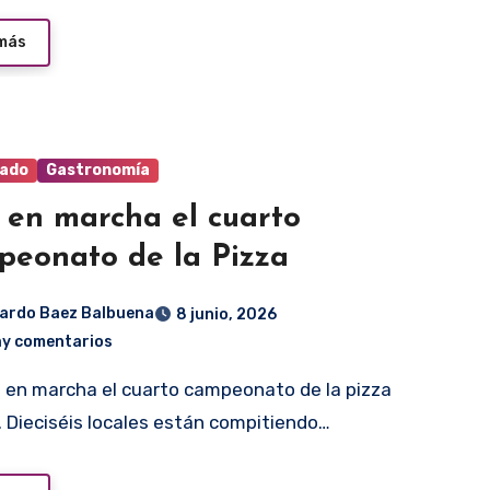
 más
ado
Gastronomía
 en marcha el cuarto
eonato de la Pizza
ardo Baez Balbuena
8 junio, 2026
ay comentarios
a. Dieciséis locales están compitiendo…