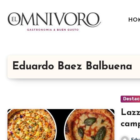
Ir
al
HO
contenido
Eduardo Baez Balbuena
Destac
Lazz
camp
Edu