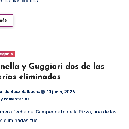
n los clasificados…
 más
egoría
inella y Guggiari dos de las
erías eliminadas
ardo Baez Balbuena
10 junio, 2026
ay comentarios
as eliminadas fue…