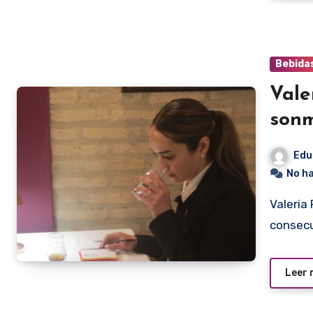
Bebida
Vale
sonm
Edu
No h
Valeria Franco Cattoni se consagró por segunda vez
consecu
Leer