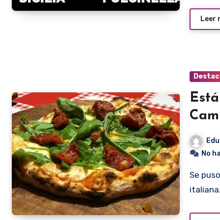
Leer
Destac
Está
Camp
Edu
No h
Se puso en marcha el cuarto campeonato de la pizza
italian