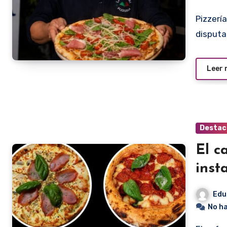
Pizzería Lazzerini, es la actual campeona de la pizza, y está
disputa
Leer
Destac
El c
inst
Edu
No h