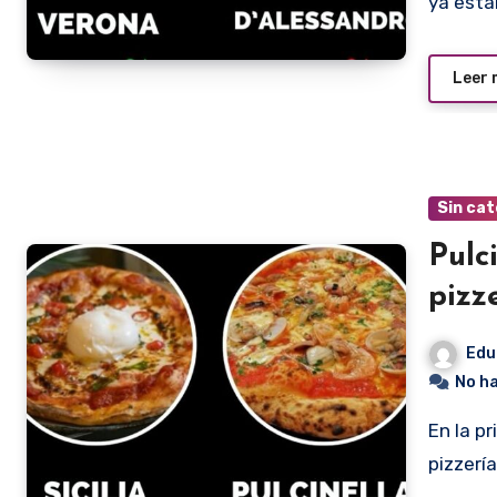
ya está
Leer
Sin cat
Pulc
pizz
Edu
No h
En la primera fecha del Campeonato de la Pizza, una de las
pizzerí