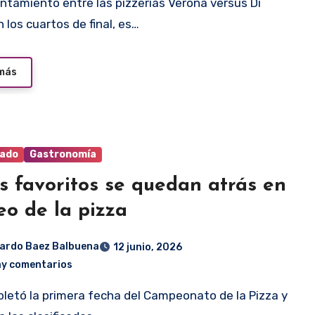
n los cuartos de final, es…
 más
ado
Gastronomía
s favoritos se quedan atrás en
eo de la pizza
ardo Baez Balbuena
12 junio, 2026
ay comentarios