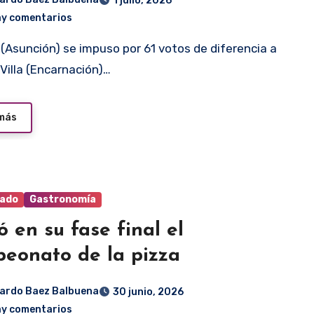
1 julio, 2026
ay comentarios
 Villa (Encarnación)…
 más
ado
Gastronomía
ó en su fase final el
eonato de la pizza
ardo Baez Balbuena
30 junio, 2026
ay comentarios