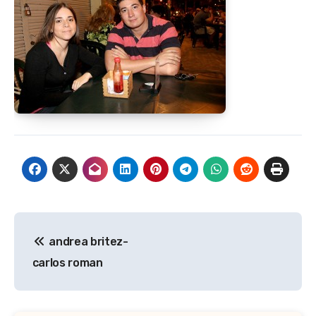
Navegación
andrea britez-
de
carlos roman
entradas