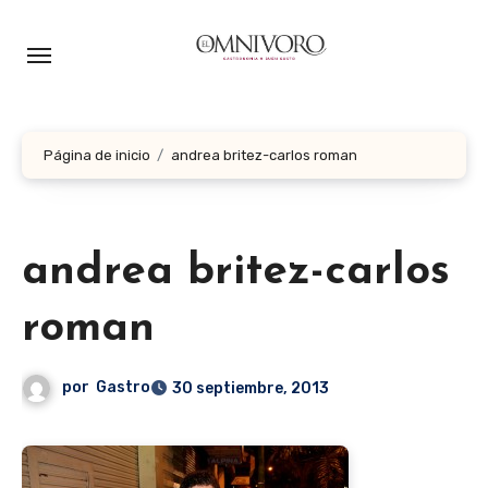
Ir
al
contenido
Página de inicio
andrea britez-carlos roman
andrea britez-carlos
roman
por
Gastro
30 septiembre, 2013