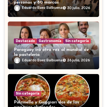
personas y 80 marcas
Eduardo Baez Balbuena
30 julio, 2026
Destacado
Gastronomía
Sin categoría
Paraguay irá otra vez al mundial de
la pastelería
Eduardo Baez Balbuena
26 julio, 2026
Sin categoría
Pulcinella y Guggiari dos de las