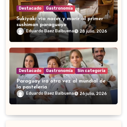
Destacado
Gastronomía
Sukiyaki vio nacer y morir al primer
sushiman paraguayo
Eduardo Baez Balbuena
28 julio, 2026
Destacado
Gastronomía
Sin categoría
Paraguay irá otra vez al mundial de
la pastelería
Eduardo Baez Balbuena
26 julio, 2026