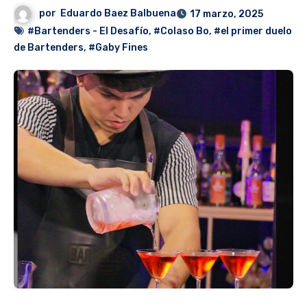
por
Eduardo Baez Balbuena
17 marzo, 2025
#Bartenders - El Desafío
,
#Colaso Bo
,
#el primer duelo
de Bartenders
,
#Gaby Fines