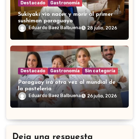
Destacado
Gastronomía
Sukiyaki vio nacer y morir al primer
sushiman paraguayo
Eduardo Baez Balbuena
28 julio, 2026
Destacado
Gastronomía
Sin categoría
Paraguay irá otra vez al mundial de
la pastelería
Eduardo Baez Balbuena
26 julio, 2026
Deja una respuesta