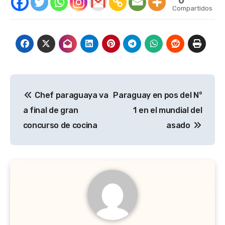
Compartidos
Navegación
Chef paraguaya va
Paraguay en pos del N°
de
a final de gran
1 en el mundial del
entradas
concurso de cocina
asado