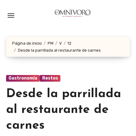
Ir
al
contenido
Página de inicio
PM
V
12
Desde la parrillada al restaurante de carnes
Gastronomía
Restos
Desde la parrillada
al restaurante de
carnes