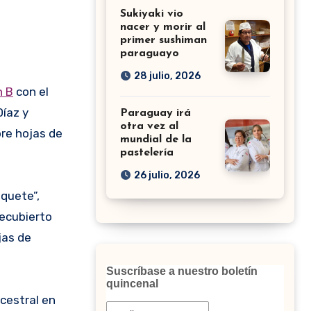
Sukiyaki vio
nacer y morir al
primer sushiman
paraguayo
28 julio, 2026
n B
con el
íaz y
Paraguay irá
otra vez al
re hojas de
mundial de la
pastelería
26 julio, 2026
aquete”,
recubierto
jas de
Suscríbase a nuestro boletín
quincenal
cestral en