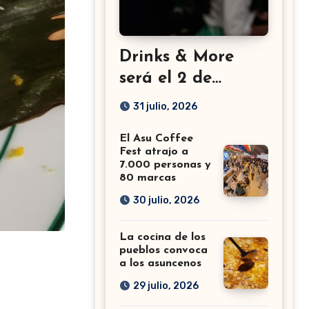
Drinks & More
será el 2 de
setiembre en el
31 julio, 2026
Sheraton
El Asu Coffee
Fest atrajo a
7.000 personas y
80 marcas
30 julio, 2026
La cocina de los
pueblos convoca
a los asuncenos
29 julio, 2026