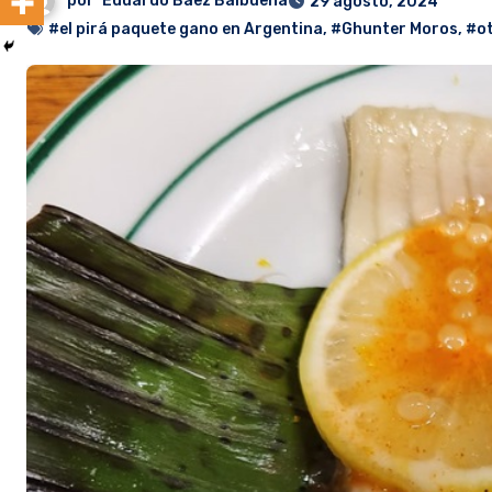
por
Eduardo Baez Balbuena
29 agosto, 2024
#el pirá paquete gano en Argentina
,
#Ghunter Moros
,
#ot