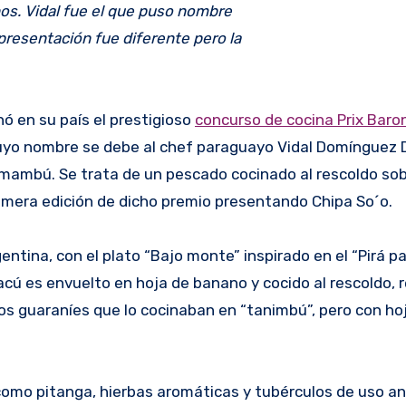
os. Vidal fue el que puso nombre
a presentación fue diferente pero la
ó en su país el prestigioso
concurso de cocina Prix Baro
uyo nombre se debe al chef paraguayo Vidal Domínguez D
mambú. Se trata de un pescado cocinado al rescoldo sob
primera edición de dicho premio presentando Chipa So´o.
entina, con el plato “Bajo monte” inspirado en el “Pirá p
acú es envuelto en hoja de banano y cocido al rescoldo, 
rios guaraníes que lo cocinaban en “tanimbú”, pero con ho
 como pitanga, hierbas aromáticas y tubérculos de uso an