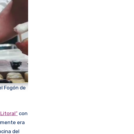
el Fogón de
Litoral”
con
samente era
ocina del