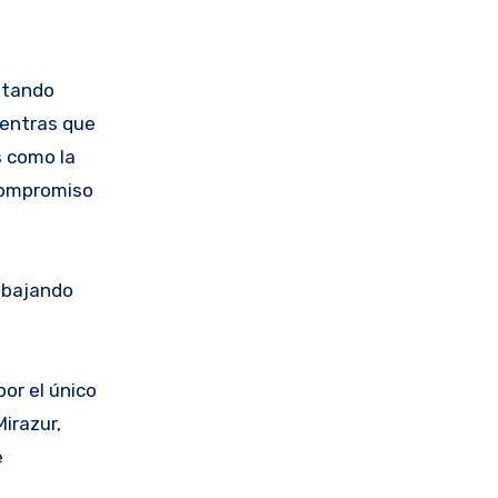
entando
ientras que
s como la
 compromiso
abajando
or el único
Mirazur,
e