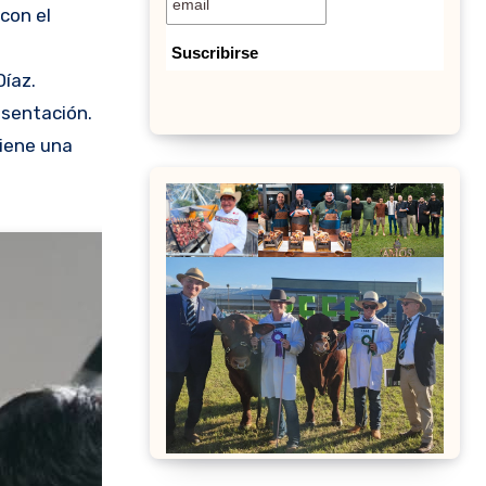
con el
íaz.
esentación.
iene una