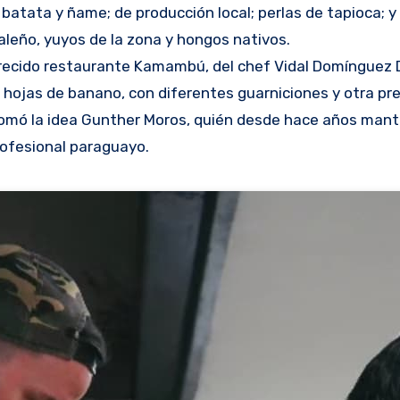
atata y ñame; de producción local; perlas de tapioca; y 
raleño, yuyos de la zona y hongos nativos.
recido restaurante Kamambú, del chef Vidal Domínguez D
n hojas de banano, con diferentes guarniciones y otra pr
tomó la idea Gunther Moros, quién desde hace años mant
rofesional paraguayo.