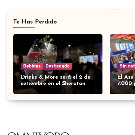
Te Has Perdido
Bebidas
Destacado
Sin ca
Drinks & More será el 2 de
El Asu
setiembre en el Sheraton
7.000 