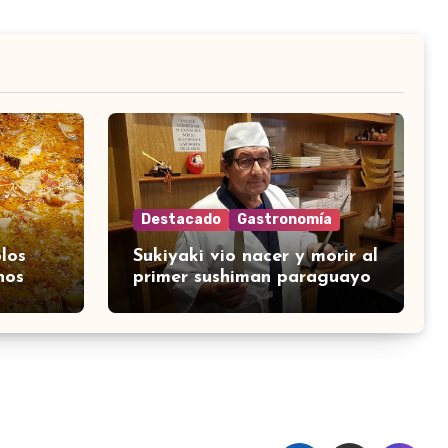
Destacado
Gastronomía
los
Sukiyaki vio nacer y morir al
nos
primer sushiman paraguayo