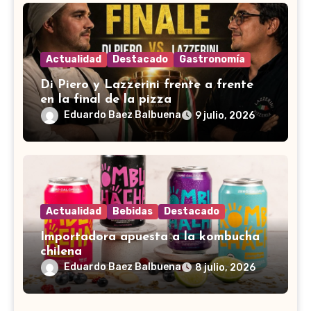
Actualidad
Destacado
Gastronomía
Di Piero y Lazzerini frente a frente
en la final de la pizza
Eduardo Baez Balbuena
9 julio, 2026
Actualidad
Bebidas
Destacado
Importadora apuesta a la kombucha
chilena
Eduardo Baez Balbuena
8 julio, 2026