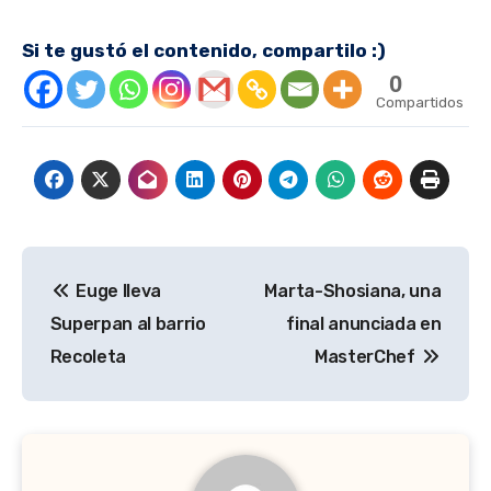
Si te gustó el contenido, compartilo :)
0
Compartidos
Navegación
Euge lleva
Marta-Shosiana, una
de
Superpan al barrio
final anunciada en
entradas
Recoleta
MasterChef