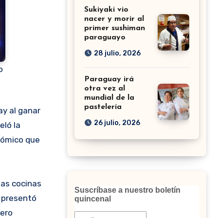
Sukiyaki vio
nacer y morir al
primer sushiman
paraguayo
28 julio, 2026
o
Paraguay irá
otra vez al
mundial de la
pastelería
26 julio, 2026
eló la
onómico que
las cocinas
Suscríbase a nuestro boletín
e presentó
quincenal
Cero