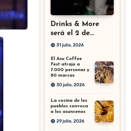
Drinks & More
será el 2 de
setiembre en el
31 julio, 2026
Sheraton
El Asu Coffee
Fest atrajo a
7.000 personas y
80 marcas
30 julio, 2026
La cocina de los
pueblos convoca
a los asuncenos
29 julio, 2026