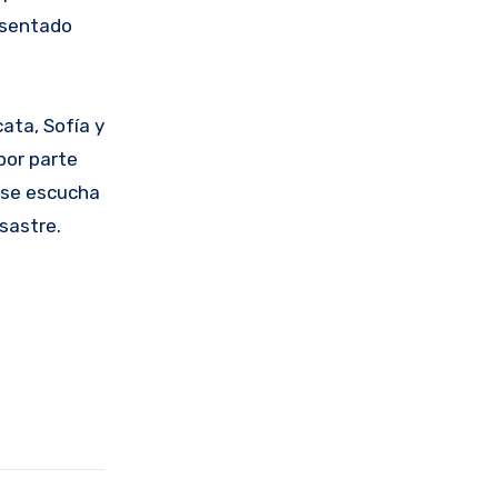
resentado
cata, Sofía y
por parte
 se escucha
sastre.