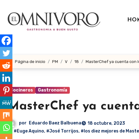
Ir
al
HO
contenido
Página de inicio
PM
V
18
MasterChef ya cuenta con l
Cocineros
Gastronomía
MasterChef ya cuenta
por
Eduardo Baez Balbuena
18 octubre, 2023
#Euge Aquino
,
#José Torrijos
,
#los diez mejores de Mast