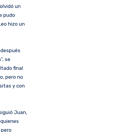
 olvidó un
se pudo
Leo hizo un
y después
”, se
tado final
io, pero no
sitas y con
siguió Juan,
, quienes
 pero