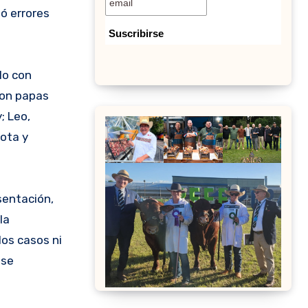
ió errores
lo con
con papas
; Leo,
cota y
sentación,
la
los casos ni
 se