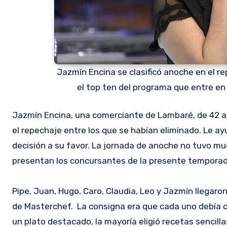
Jazmín Encina se clasificó anoche en el r
el top ten del programa que entre en s
Jazmín Encina, una comerciante de Lambaré, de 42 años, completó anoche el top ten del MasterChef Paraguay al ganar
el repechaje entre los que se habían eliminado. Le a
decisión a su favor. La jornada de anoche no tuvo mu
presentan los concursantes de la presente temporad
Pipe, Juan, Hugo, Caro, Claudia, Leo y Jazmín llegaron
de Masterchef. La consigna era que cada uno debía co
un plato destacado, la mayoría eligió recetas sencilla