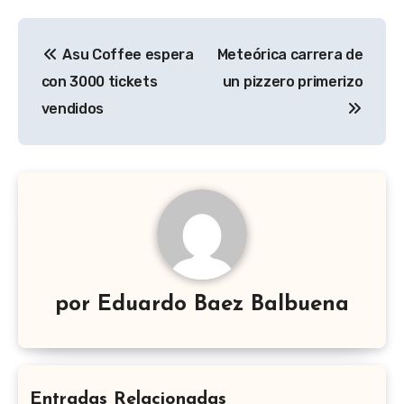
Navegación
Asu Coffee espera
Meteórica carrera de
de
con 3000 tickets
un pizzero primerizo
entradas
vendidos
por
Eduardo Baez Balbuena
Entradas Relacionadas