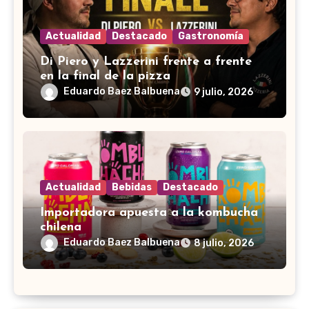
Actualidad
Destacado
Gastronomía
Di Piero y Lazzerini frente a frente
en la final de la pizza
Eduardo Baez Balbuena
9 julio, 2026
Actualidad
Bebidas
Destacado
Importadora apuesta a la kombucha
chilena
Eduardo Baez Balbuena
8 julio, 2026