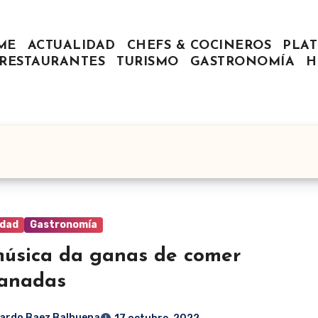
ME
ACTUALIDAD
CHEFS & COCINEROS
PLAT
RESTAURANTES
TURISMO
GASTRONOMÍA
H
idad
Gastronomía
úsica da ganas de comer
anadas
ardo Baez Balbuena