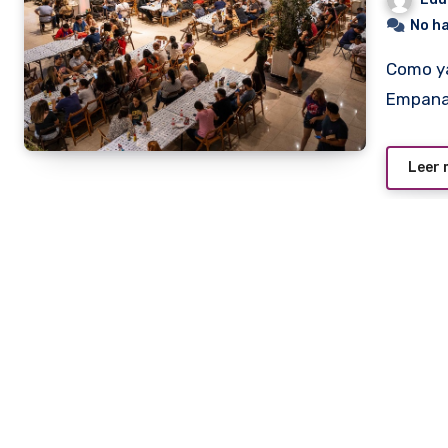
No h
Como ya ocurrió el 2 de octubre pasado durante el Pulp
Empana
Leer