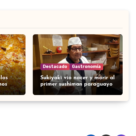
Destacado
Gastronomía
los
Sukiyaki vio nacer y morir al
nos
primer sushiman paraguayo