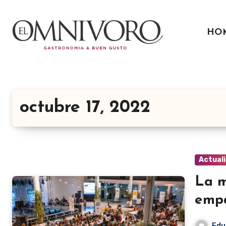
Ir
al
HO
contenido
octubre 17, 2022
Actual
La m
emp
Edu