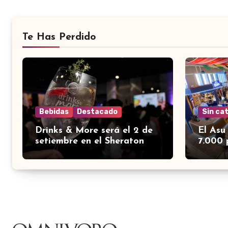
Te Has Perdido
Bebidas
Destacado
Sin ca
Drinks & More será el 2 de
El Asu
setiembre en el Sheraton
7.000 