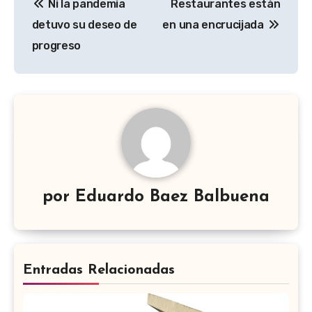
Ni la pandemia
Restaurantes están
de
detuvo su deseo de
en una encrucijada
entradas
progreso
por
Eduardo Baez Balbuena
Entradas Relacionadas