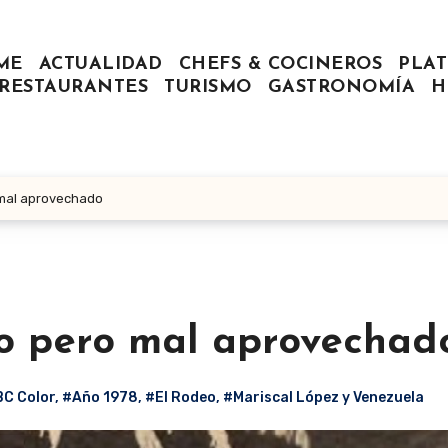
ME
ACTUALIDAD
CHEFS & COCINEROS
PLAT
RESTAURANTES
TURISMO
GASTRONOMÍA
H
o mal aprovechado
co pero mal aprovechad
C Color
,
#Año 1978
,
#El Rodeo
,
#Mariscal López y Venezuela