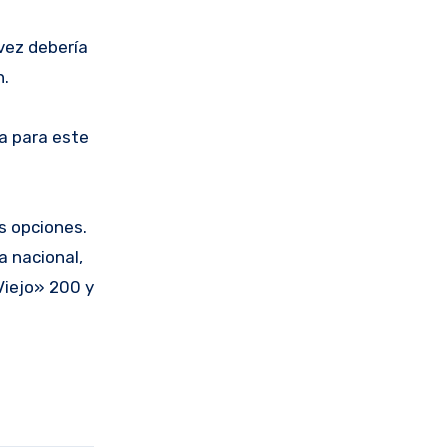
 vez debería
n.
da para este
s opciones.
a nacional,
Viejo» 200 y