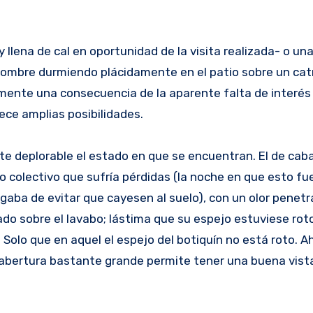
 llena de cal en oportunidad de la visita realizada- o u
hombre durmiendo plácidamente en el patio sobre un catr
amente una consecuencia de la aparente falta de interés 
ece amplias posibilidades.
e deplorable el estado en que se encuentran. El de caba
io colectivo que sufría pérdidas (la noche en que esto fu
rgaba de evitar que cayesen al suelo), con un olor penetr
ado sobre el lavabo; lástima que su espejo estuviese roto
. Solo que en aquel el espejo del botiquín no está roto. A
 abertura bastante grande permite tener una buena vist