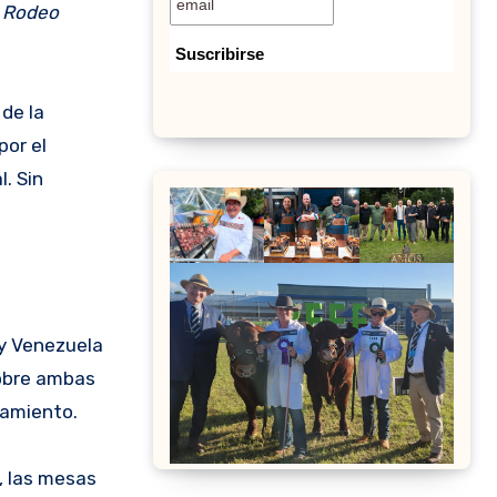
l Rodeo
de la
por el
. Sin
 y Venezuela
sobre ambas
namiento.
o, las mesas