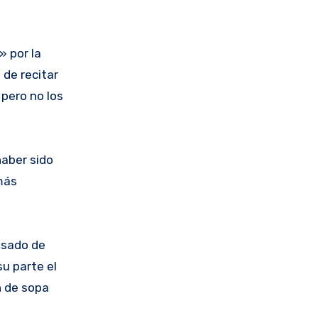
» por la
de recitar
 pero no los
haber sido
 más
 asado de
u parte el
n de sopa