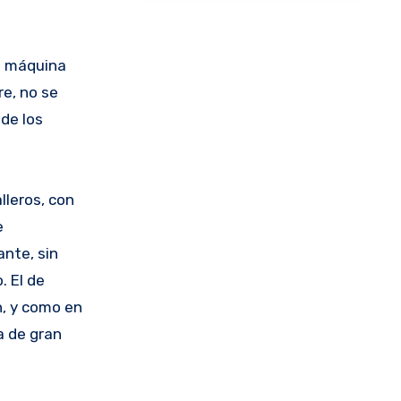
na máquina
e, no se
de los
lleros, con
e
ante, sin
. El de
h, y como en
a de gran