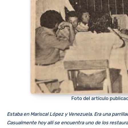
Foto del artículo publicad
Estaba en Mariscal López y Venezuela. Era una parrillada de buena comida pero de pésima instalaciones. Muy concurrida.
Casualmente hoy allí se encuentra uno de los restauran