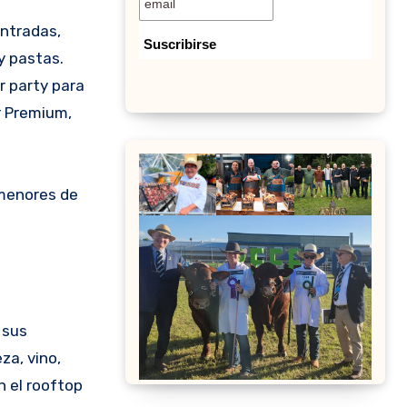
entradas,
y pastas.
r party para
r Premium,
 menores de
 sus
za, vino,
n el rooftop