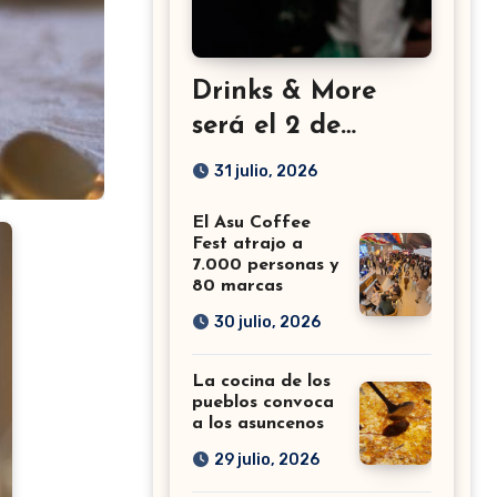
Drinks & More
será el 2 de
setiembre en el
31 julio, 2026
Sheraton
El Asu Coffee
Fest atrajo a
7.000 personas y
80 marcas
30 julio, 2026
La cocina de los
pueblos convoca
a los asuncenos
29 julio, 2026