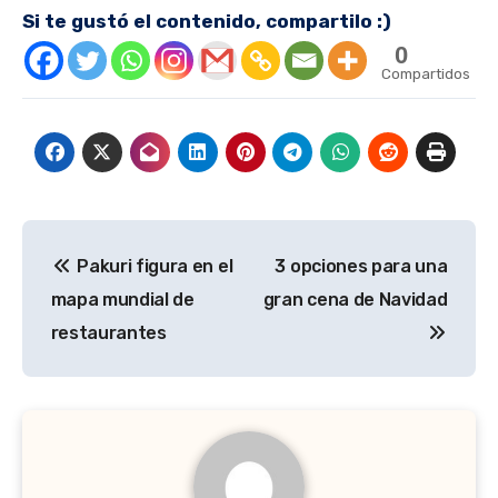
Si te gustó el contenido, compartilo :)
0
Compartidos
Navegación
Pakuri figura en el
3 opciones para una
de
mapa mundial de
gran cena de Navidad
entradas
restaurantes