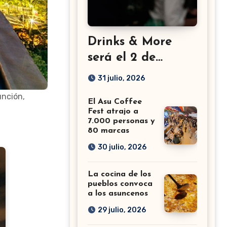
Drinks & More
será el 2 de
setiembre en el
31 julio, 2026
Sheraton
unción,
El Asu Coffee
Fest atrajo a
7.000 personas y
80 marcas
30 julio, 2026
La cocina de los
pueblos convoca
a los asuncenos
29 julio, 2026