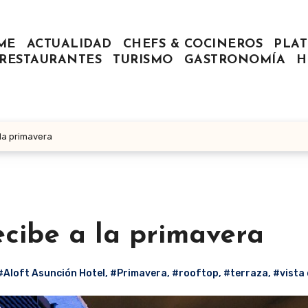
ME
ACTUALIDAD
CHEFS & COCINEROS
PLAT
RESTAURANTES
TURISMO
GASTRONOMÍA
H
 la primavera
ecibe a la primavera
#Aloft Asunción Hotel
,
#Primavera
,
#rooftop
,
#terraza
,
#vista