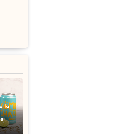
a la
na