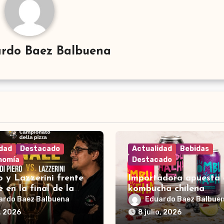
rdo Baez Balbuena
idad
Destacado
Actualidad
Bebidas
nomía
Destacado
o y Lazzerini frente
Importadora apuesta 
e en la final de la
kombucha chilena
ardo Baez Balbuena
Eduardo Baez Balbue
o, 2026
8 julio, 2026