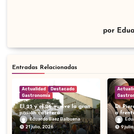
por
Edua
Entradas Relacionadas
Actualidad
Destacado
Actual
Gastronomía
Gastro
El 25 y el 26 vuelve la gran
Di Pier
pasión cafetera
a frent
pizza
Eduardo Baez Balbuena
Edu
21 julio, 2026
9 juli