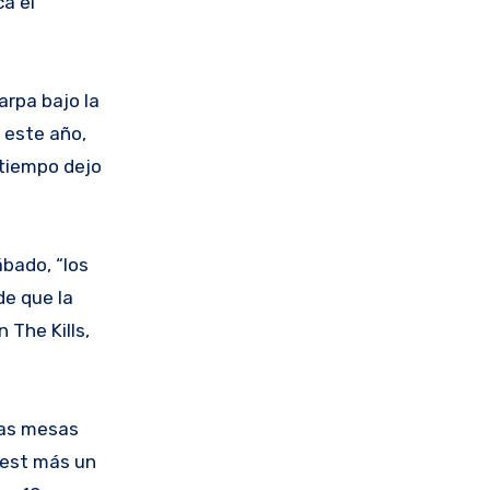
a el
arpa bajo la
 este año,
 tiempo dejo
ábado, “los
de que la
 The Kills,
las mesas
fest más un