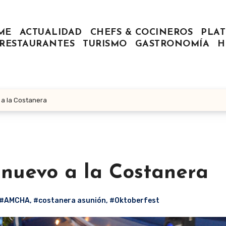
ME
ACTUALIDAD
CHEFS & COCINEROS
PLAT
RESTAURANTES
TURISMO
GASTRONOMÍA
H
 a la Costanera
 nuevo a la Costanera
#AMCHA
,
#costanera asunión
,
#Oktoberfest