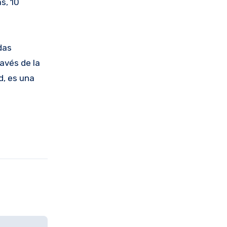
s, 10
das
avés de la
d, es una