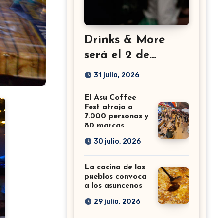
Drinks & More
será el 2 de
setiembre en el
31 julio, 2026
Sheraton
El Asu Coffee
Fest atrajo a
7.000 personas y
80 marcas
30 julio, 2026
La cocina de los
pueblos convoca
a los asuncenos
29 julio, 2026