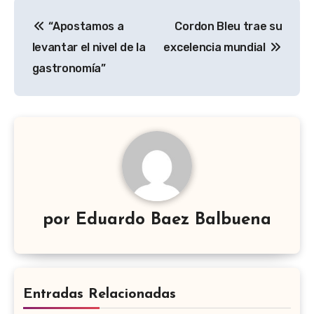
Navegación
“Apostamos a
Cordon Bleu trae su
de
levantar el nivel de la
excelencia mundial
entradas
gastronomía”
por
Eduardo Baez Balbuena
Entradas Relacionadas