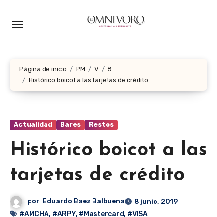
Ir
al
contenido
Página de inicio
PM
V
8
Histórico boicot a las tarjetas de crédito
Actualidad
Bares
Restos
Histórico boicot a las
tarjetas de crédito
por
Eduardo Baez Balbuena
8 junio, 2019
#AMCHA
,
#ARPY
,
#Mastercard
,
#VISA