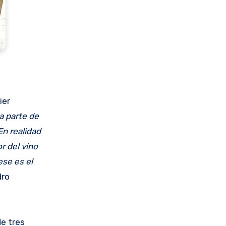
ier
a parte de
En realidad
r del vino
ese es el
dro
de tres