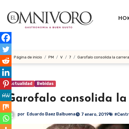
Ir
al
HO
contenido
Página de inicio
PM
V
7
Garofalo consolida la carrer
Actualidad
Bebidas
Garofalo consolida la
por
Eduardo Baez Balbuena
7 enero, 2019
#Centr