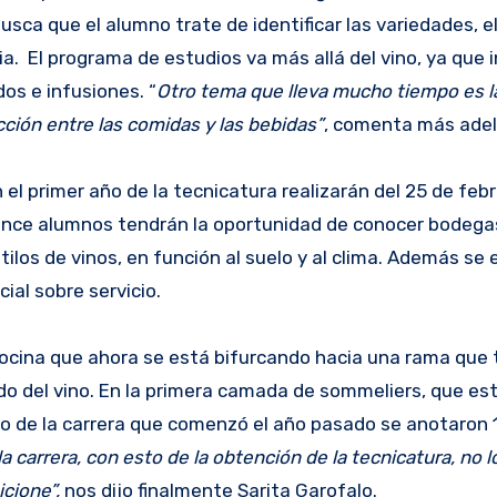
usca que el alumno trate de identificar las variedades, el
ia. El programa de estudios va más allá del vino, ya que 
os e infusiones. “
Otro tema que lleva mucho tiempo es l
cción entre las comidas y las bebidas”
, comenta más adel
l primer año de la tecnicatura realizarán del 25 de febre
ince alumnos tendrán la oportunidad de conocer bodegas
ilos de vinos, en función al suelo y al clima. Además se 
ial sobre servicio.
cocina que ahora se está bifurcando hacia una rama que 
o del vino. En la primera camada de sommeliers, que es
so de la carrera que comenzó el año pasado se anotaron 
a carrera, con esto de la obtención de la tecnicatura, no 
cione”,
nos dijo finalmente Sarita Garofalo.