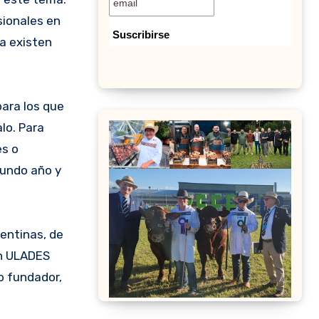
sionales en
a existen
para los que
lo. Para
es o
gundo año y
gentinas, de
on ULADES
o fundador,