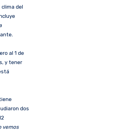
 clima del
incluye
a
ante.
ro al 1 de
, y tener
está
tiene
tudiaron dos
12
lo vemos