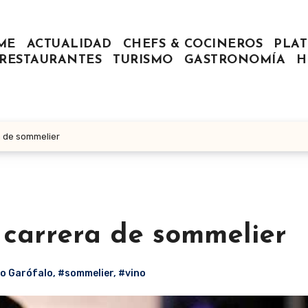
ME
ACTUALIDAD
CHEFS & COCINEROS
PLAT
RESTAURANTES
TURISMO
GASTRONOMÍA
H
a de sommelier
 carrera de sommelier
o Garófalo
,
#sommelier
,
#vino