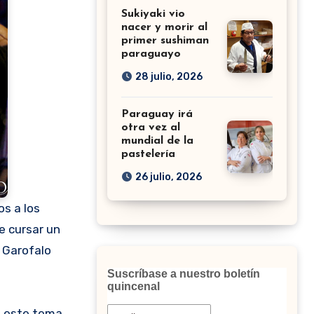
Sukiyaki vio
nacer y morir al
primer sushiman
paraguayo
28 julio, 2026
Paraguay irá
otra vez al
mundial de la
pastelería
26 julio, 2026
os a los
e cursar un
e Garofalo
Suscríbase a nuestro boletín
quincenal
a este tema.