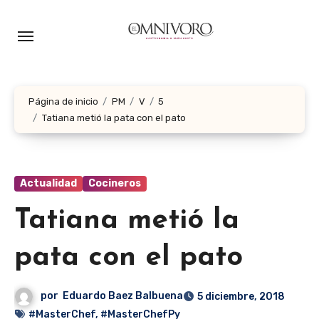
Ir
al
contenido
Página de inicio
PM
V
5
Tatiana metió la pata con el pato
Actualidad
Cocineros
Tatiana metió la
pata con el pato
por
Eduardo Baez Balbuena
5 diciembre, 2018
#MasterChef
,
#MasterChefPy