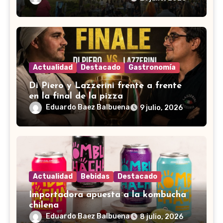
Actualidad
Destacado
Gastronomía
Di Piero y Lazzerini frente a frente
en la final de la pizza
Eduardo Baez Balbuena
9 julio, 2026
Actualidad
Bebidas
Destacado
Importadora apuesta a la kombucha
chilena
Eduardo Baez Balbuena
8 julio, 2026