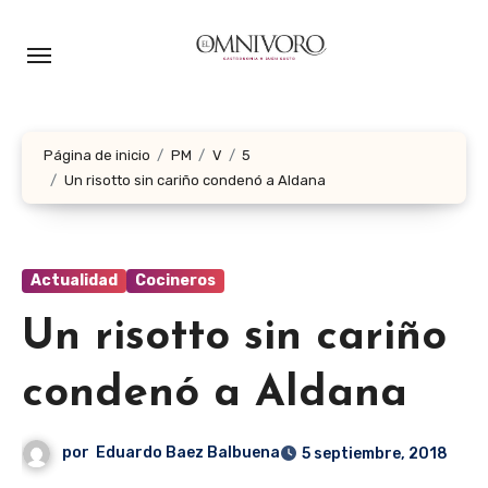
Ir
al
contenido
Página de inicio
PM
V
5
Un risotto sin cariño condenó a Aldana
Actualidad
Cocineros
Un risotto sin cariño
condenó a Aldana
por
Eduardo Baez Balbuena
5 septiembre, 2018