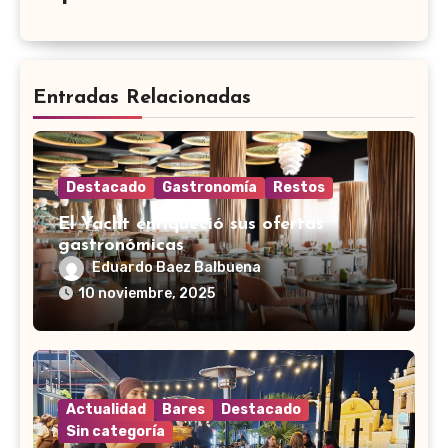
Entradas Relacionadas
Destacado
Gastronomía
Restos
El Yacht enriqueció sus ofertas
gastronómicas
Eduardo Baez Balbuena
10 noviembre, 2025
Actualidad
Bares
Destacado
Sin categoría