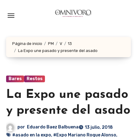
Ir
al
contenido
Página de inicio
PM
V
13
La Expo une pasado y presente del asado
Bares
Restos
La Expo une pasado
y presente del asado
por
Eduardo Baez Balbuena
13 julio, 2018
#asado en la expo
,
#Expo Mariano Roque Alonso
,