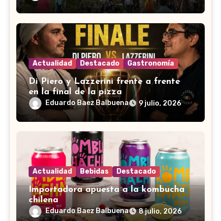
Actualidad
Destacado
Gastronomía
Di Piero y Lazzerini frente a frente
en la final de la pizza
Eduardo Baez Balbuena
9 julio, 2026
Actualidad
Bebidas
Destacado
Importadora apuesta a la kombucha
chilena
Eduardo Baez Balbuena
8 julio, 2026