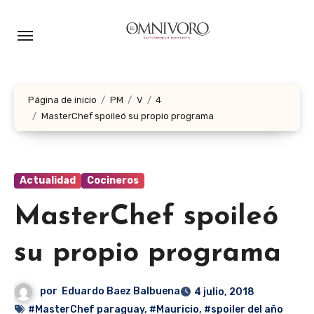
Ir
al
contenido
Página de inicio
PM
V
4
MasterChef spoileó su propio programa
Actualidad
Cocineros
MasterChef spoileó
su propio programa
por
Eduardo Baez Balbuena
4 julio, 2018
#MasterChef paraguay
,
#Mauricio
,
#spoiler del año