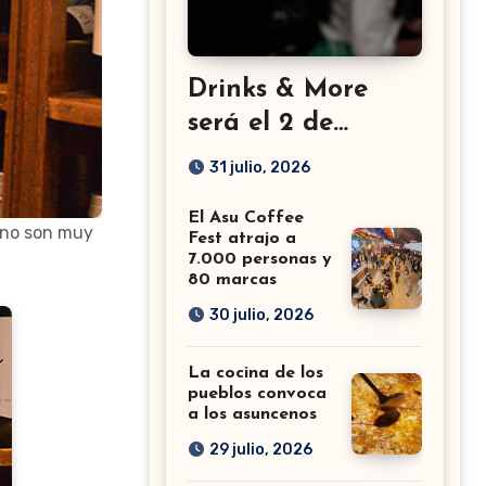
Drinks & More
será el 2 de
setiembre en el
31 julio, 2026
Sheraton
El Asu Coffee
e no son muy
Fest atrajo a
7.000 personas y
80 marcas
30 julio, 2026
La cocina de los
pueblos convoca
a los asuncenos
29 julio, 2026