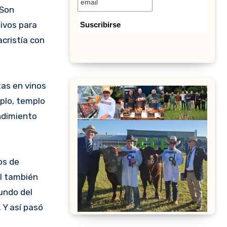
ivos para
cristía con
tas en vinos
plo, templo
ndimiento
os de
el también
undo del
 Y así pasó