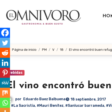
Ir
al
HO
contenido
Página de inicio
PM
V
18
El vino encontró buen refug
Bebidas
El vino encontró buen
por
Eduardo Baez Balbuena
18 septiembre, 2017
#La Sacristía
,
#Mauri Benítez
,
#Sanlucar barrameda
,
#Vi