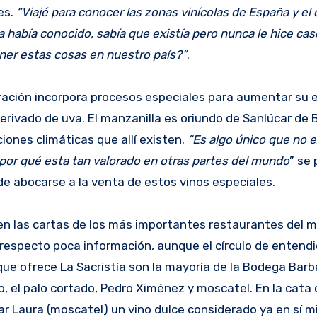
es.
“Viajé para conocer las zonas vinícolas de España y el
a había conocido, sabía que existía pero nunca le hice ca
er estas cosas en nuestro país?”
.
boración incorpora procesos especiales para aumentar su e
derivado de uva. El manzanilla es oriundo de Sanlúcar de
iones climáticas que allí existen.
“Es algo único que no e
 por qué esta tan valorado en otras partes del mundo
” se
de abocarse a la venta de estos vinos especiales.
e en las cartas de los más importantes restaurantes del 
 respecto poca información, aunque el círculo de entend
 que ofrece La Sacristía son la mayoría de la Bodega Barba
so, el palo cortado, Pedro Ximénez y moscatel. En la cata
bar Laura (moscatel) un vino dulce considerado ya en sí