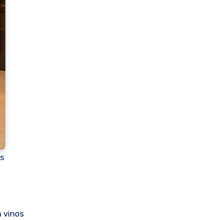
os
a vinos