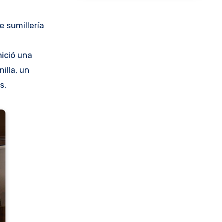
e sumillería
nició una
illa, un
s.