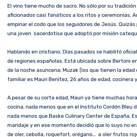
El vino tiene mucho de sacro. No sólo por su tradición bíblica. Sus amantes tienen una devoción casi religiosa. Son
aficionados casi fanáticos a los ritos y ceremonias.
empinar el codo que los seguidores de Jesús. Quizás 
una joven sacerdotisa que adoptó por misión catequiz
Hablando en cristiano. Días pasados se habilitó oficia
de regiones españolas. Está ubicada sobre Bertoni e
de la noche asuncena: Muzak (los que tienen la edad
familiar es Mauri Benítez, 26 años de edad, cocinera y
A pesar de su corta edad, Mauri ya tiene muchas hora
cocina, nada menos que en el Instituto Cordón Bleu d
nada menos que Baske Culinary Center de España. Es
maridaje y en ese momento decidió que lo suyo no era m
de oler, cebolla, roquefort, orégano… a oler frutos r