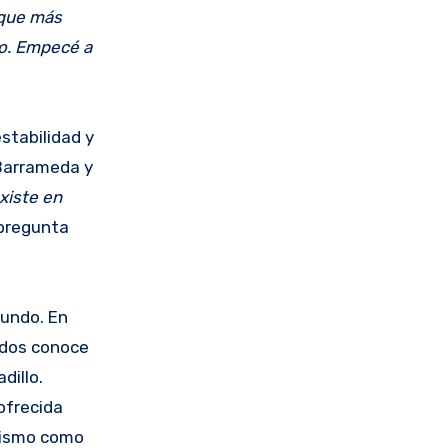
 que más
so. Empecé a
stabilidad y
 Barrameda y
xiste en
 pregunta
mundo. En
idos conoce
dillo.
 ofrecida
 mismo como