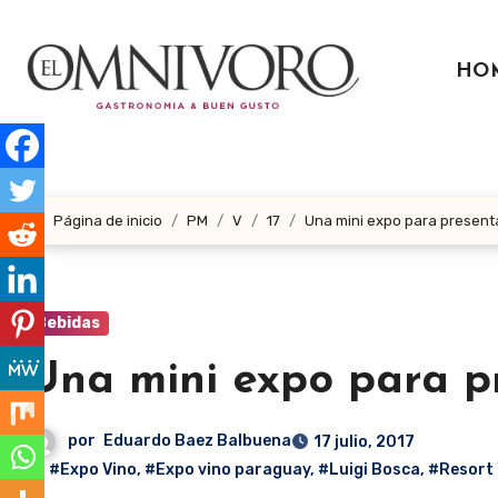
Ir
al
HO
contenido
Página de inicio
PM
V
17
Una mini expo para present
Bebidas
Una mini expo para pr
por
Eduardo Baez Balbuena
17 julio, 2017
#Expo Vino
,
#Expo vino paraguay
,
#Luigi Bosca
,
#Resort