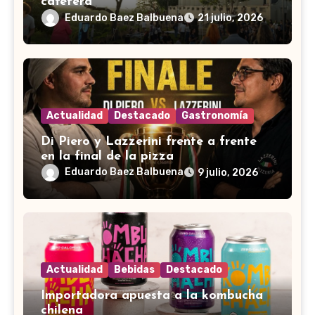
cafetera
Eduardo Baez Balbuena
21 julio, 2026
Actualidad
Destacado
Gastronomía
Di Piero y Lazzerini frente a frente
en la final de la pizza
Eduardo Baez Balbuena
9 julio, 2026
Actualidad
Bebidas
Destacado
Importadora apuesta a la kombucha
chilena