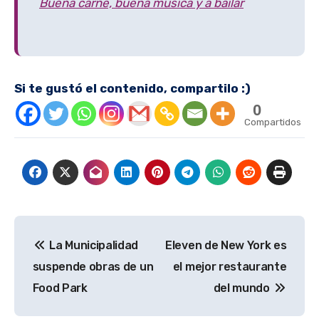
Buena carne, buena música y a bailar
Si te gustó el contenido, compartilo :)
0
Compartidos
Navegación
La Municipalidad
Eleven de New York es
de
suspende obras de un
el mejor restaurante
entradas
Food Park
del mundo