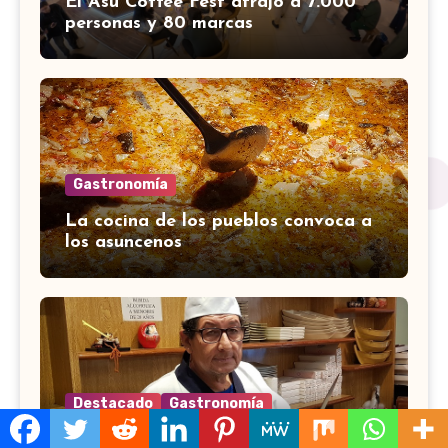
El Asu Coffee Fest atrajo a 7.000
personas y 80 marcas
Gastronomía
La cocina de los pueblos convoca a
los asuncenos
Destacado
Gastronomía
Sukiyaki vio nacer y morir al primer