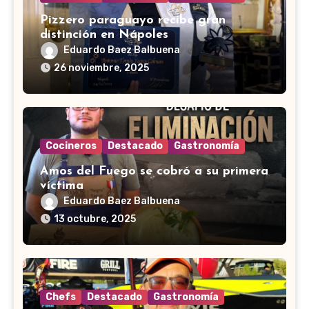
Pizzero paraguayo recibe gran
distinción en Nápoles
Eduardo Baez Balbuena
26 noviembre, 2025
Cocineros
Destacado
Gastronomía
Amos del Fuego se cobró a su primera
víctima
Eduardo Baez Balbuena
13 octubre, 2025
Chefs
Destacado
Gastronomía