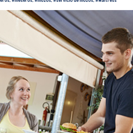
eros
,
#meseros
,
#mozos
,
#servicio de mozos
,
#Waitress