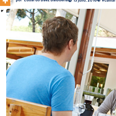
por
Eduardo Baez Balbuena
13 julio, 2016
#camar