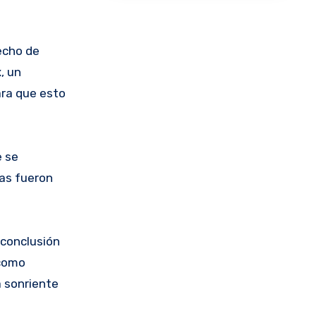
echo de
, un
ra que esto
e se
nas fueron
 conclusión
 como
a sonriente