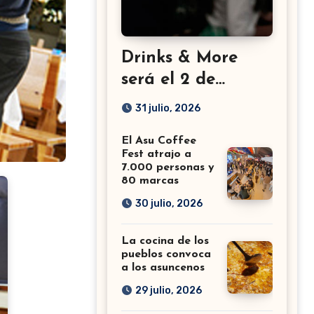
Drinks & More
será el 2 de
setiembre en el
31 julio, 2026
Sheraton
El Asu Coffee
Fest atrajo a
7.000 personas y
80 marcas
30 julio, 2026
La cocina de los
pueblos convoca
a los asuncenos
29 julio, 2026