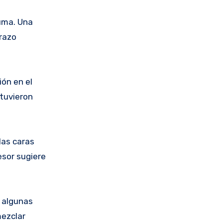
suma. Una
brazo
ón en el
btuvieron
las caras
esor sugiere
o algunas
mezclar