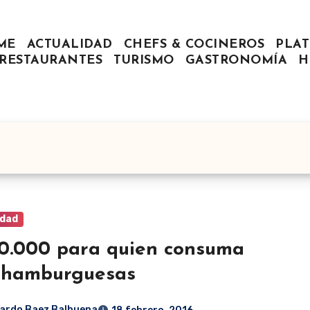
ME
ACTUALIDAD
CHEFS & COCINEROS
PLAT
RESTAURANTES
TURISMO
GASTRONOMÍA
H
idad
0.000 para quien consuma
 hamburguesas
ardo Baez Balbuena