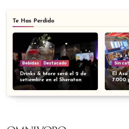
Te Has Perdido
Bebidas
Destacado
Sin ca
Drinks & More será el 2 de
El Asu
setiembre en el Sheraton
7.000 