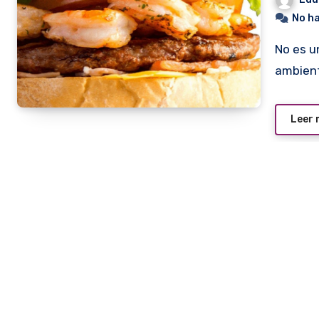
No h
No es una cosa original. Pero es novedosa en nuestro
ambient
Leer