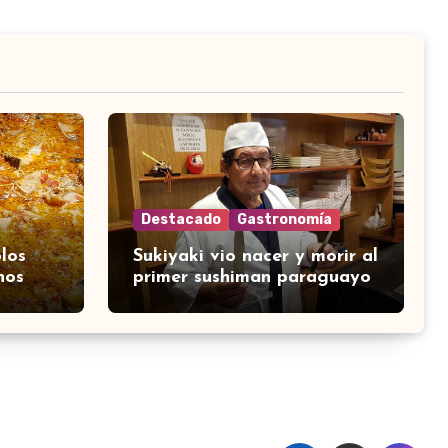
Destacado
Gastronomía
los
Sukiyaki vio nacer y morir al
nos
primer sushiman paraguayo