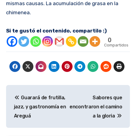
mismas causas. La acumulación de grasa en la
chimenea.
Si te gustó el contenido, compartilo :)
0
Compartidos
Navegación
Guarará de frutilla,
Sabores que
de
jazz, y gastronomía en
encontraron el camino
entradas
Areguá
a la gloria