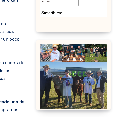
en
 sitios
r un poco,
en cuenta la
e los
cos
 cada una de
compramos