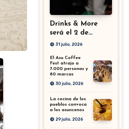
Drinks & More
será el 2 de
setiembre en el
31 julio, 2026
Sheraton
El Asu Coffee
Fest atrajo a
7.000 personas y
80 marcas
30 julio, 2026
La cocina de los
pueblos convoca
a los asuncenos
29 julio, 2026