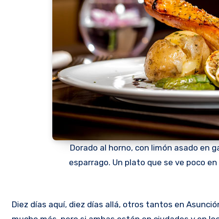
Dorado al horno, con limón asado en g
esparrago. Un plato que se ve poco en 
Diez días aquí, diez días allá, otros tantos en Asunción. Si manejar una cocina importante ya es difícil, manejar dos lo es
mucho más, pero si ambas están en ciudades y en loc