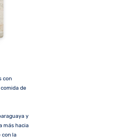
e
s con
a comida de
 paraguaya y
ta más hacia
 con la