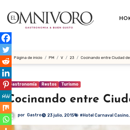
Ir
al
HO
contenido
Página de inicio
PM
V
23
Cocinando entre Ciudad de
Gastronomía
Restos
Turismo
Cocinando entre Ciud
por
Gastro
23 julio, 2015
#Hotel Carnaval Casino