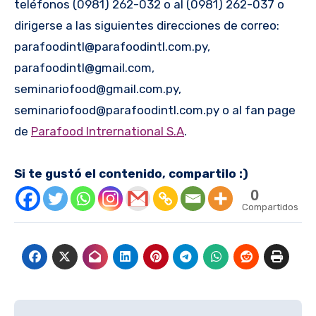
teléfonos (0981) 262-032 o al (0981) 262-037 o
dirigerse a las siguientes direcciones de correo:
parafoodintl@parafoodintl.com.py,
parafoodintl@gmail.com,
seminariofood@gmail.com.py,
seminariofood@parafoodintl.com.py o al fan page
de
Parafood Intrernational S.A
.
Si te gustó el contenido, compartilo :)
0
Compartidos
Navegación