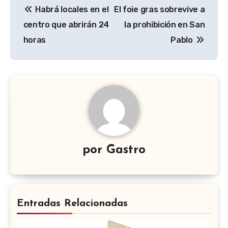
Habrá locales en el
El foie gras sobrevive a
de
centro que abrirán 24
la prohibición en San
entradas
horas
Pablo
por
Gastro
Entradas Relacionadas