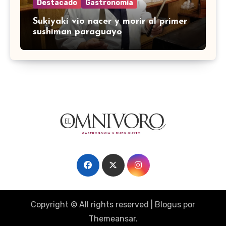
Destacado
Gastronomía
Sukiyaki vio nacer y morir al primer
sushiman paraguayo
Copyright © All rights reserved
|
Blogus
por
Themeansar
.