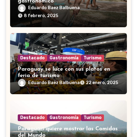
gastronómico
Eduardo Baez Balbuena
8 febrero, 2025
Destacado
Gastronomía
Turismo
Paraguay se luce con sus platos en
feria de turismo
Eduardo Baez Balbuena
22 enero, 2025
Destacado
Gastronomía
Turismo
Paraguarí quiere mostrar las Comidas
del Mundo