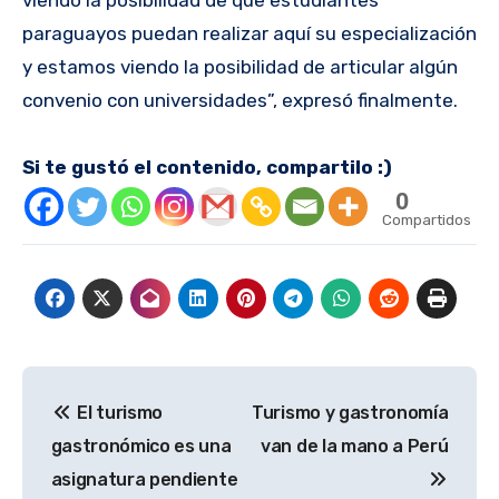
viendo la posibilidad de que estudiantes
paraguayos puedan realizar aquí su especialización
y estamos viendo la posibilidad de articular algún
convenio con universidades”, expresó finalmente.
Si te gustó el contenido, compartilo :)
0
Compartidos
Navegación
El turismo
Turismo y gastronomía
de
gastronómico es una
van de la mano a Perú
entradas
asignatura pendiente