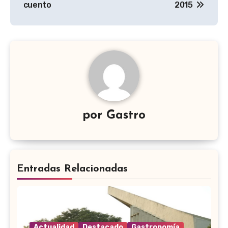
entradas
cuento
2015
por
Gastro
Entradas Relacionadas
Actualidad
Destacado
Gastronomía