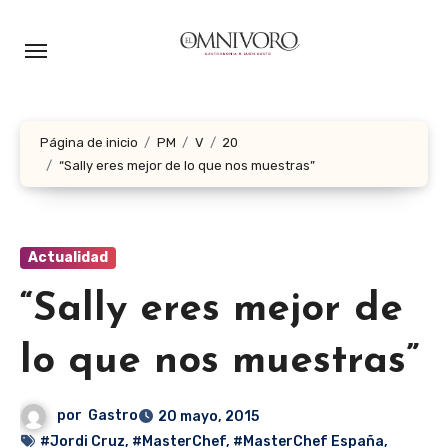
Ir
al
contenido
Página de inicio
PM
V
20
“Sally eres mejor de lo que nos muestras”
Actualidad
“Sally eres mejor de
lo que nos muestras”
por
Gastro
20 mayo, 2015
#Jordi Cruz
,
#MasterChef
,
#MasterChef España
,