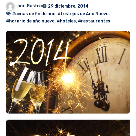
por
Gastro
29 diciembre, 2014
#cenas de fin de año
,
#festejos de Año Nuevo
,
#horario de año nuevo
,
#hoteles
,
#restaurantes