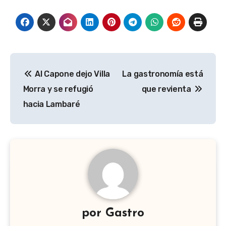
Navegación
Al Capone dejo Villa
La gastronomía está
de
Morra y se refugió
que revienta
entradas
hacia Lambaré
por
Gastro