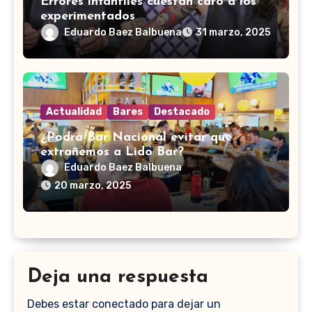
Errores infantiles cuestan caro a los
experimentados
Eduardo Baez Balbuena
31 marzo, 2025
Actualidad
Bares
Destacado
¿Podrá Bar Nacional evitar que
extrañemos a Lido Bar?
Eduardo Baez Balbuena
20 marzo, 2025
Deja una respuesta
Debes estar conectado para dejar un