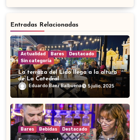
Entradas Relacionadas
Actualidad
Bares
Destacado
Sin categoría
La terraza del Lido llega a la altura
de La Catedral
Eduardo Baez Balbuena
5 julio, 2025
Bares
Bebidas
Destacado