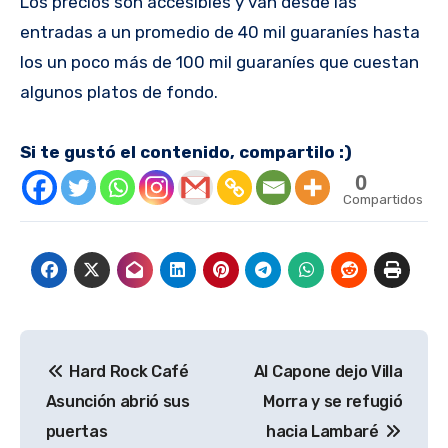
Los precios son accesibles y van desde las
entradas a un promedio de 40 mil guaraníes hasta
los un poco más de 100 mil guaraníes que cuestan
algunos platos de fondo.
Si te gustó el contenido, compartilo :)
0
Compartidos
Navegación
Hard Rock Café
Al Capone dejo Villa
de
Asunción abrió sus
Morra y se refugió
entradas
puertas
hacia Lambaré