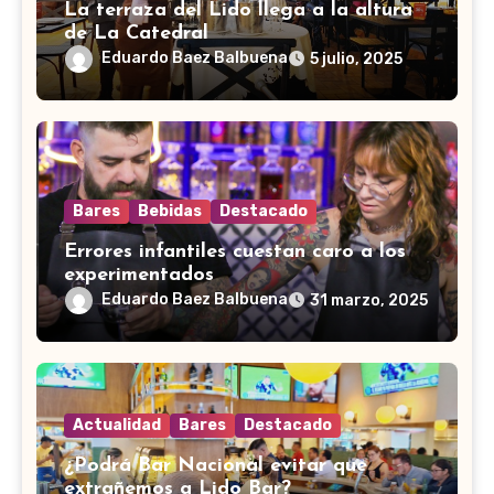
La terraza del Lido llega a la altura
de La Catedral
Eduardo Baez Balbuena
5 julio, 2025
Bares
Bebidas
Destacado
Errores infantiles cuestan caro a los
experimentados
Eduardo Baez Balbuena
31 marzo, 2025
Actualidad
Bares
Destacado
¿Podrá Bar Nacional evitar que
extrañemos a Lido Bar?