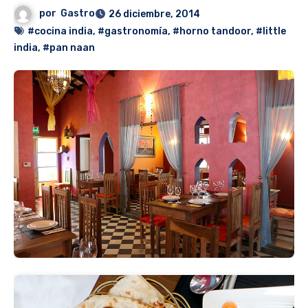
por
Gastro
26 diciembre, 2014
#cocina india
,
#gastronomía
,
#horno tandoor
,
#little
india
,
#pan naan