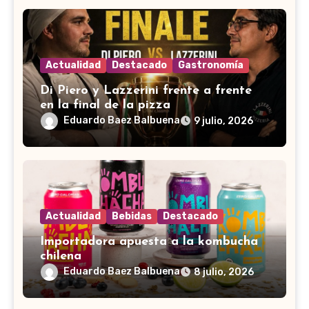
Actualidad
Destacado
Gastronomía
Di Piero y Lazzerini frente a frente
en la final de la pizza
Eduardo Baez Balbuena
9 julio, 2026
Actualidad
Bebidas
Destacado
Importadora apuesta a la kombucha
chilena
Eduardo Baez Balbuena
8 julio, 2026